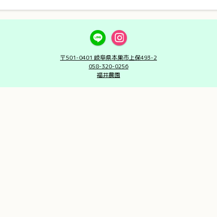
〒501-0401 岐阜県本巣市上保493-2
058-320-0256
福井農園